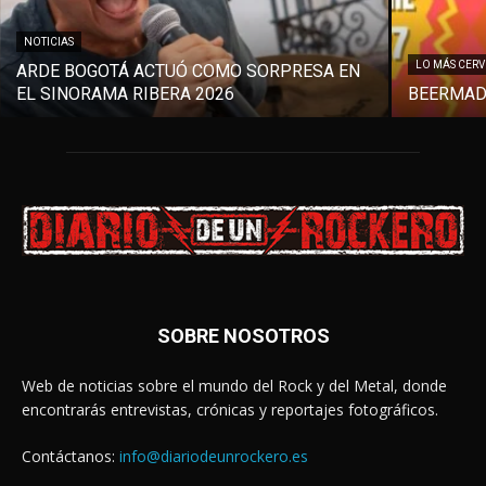
NOTICIAS
LO MÁS CER
ARDE BOGOTÁ ACTUÓ COMO SORPRESA EN
EL SINORAMA RIBERA 2026
BEERMAD
SOBRE NOSOTROS
Web de noticias sobre el mundo del Rock y del Metal, donde
encontrarás entrevistas, crónicas y reportajes fotográficos.
Contáctanos:
info@diariodeunrockero.es