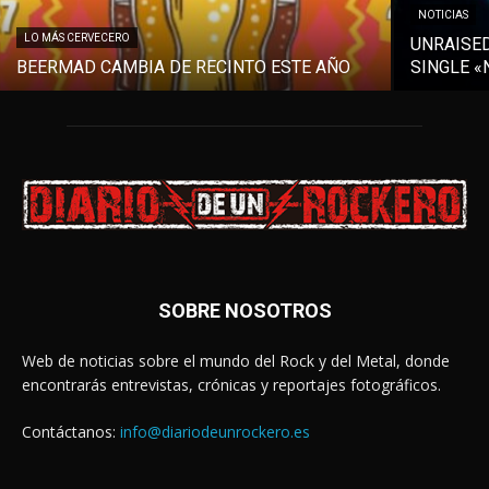
NOTICIAS
LO MÁS CERVECERO
UNRAISE
BEERMAD CAMBIA DE RECINTO ESTE AÑO
SINGLE «
SOBRE NOSOTROS
Web de noticias sobre el mundo del Rock y del Metal, donde
encontrarás entrevistas, crónicas y reportajes fotográficos.
Contáctanos:
info@diariodeunrockero.es