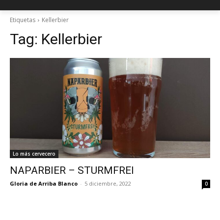
Etiquetas
Kellerbier
Tag:
Kellerbier
Lo más cervecero
NAPARBIER – STURMFREI
Gloria de Arriba Blanco
-
5 diciembre, 2022
0