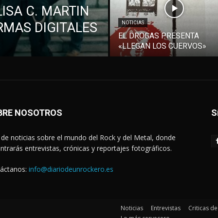
ISA C. MARTIN
RMAS DIGITALES
NOTICIAS
EL DROGAS PRESENTA
«LLEGAN LOS CUERVOS»
BRE NOSOTROS
S
de noticias sobre el mundo del Rock y del Metal, donde
ntrarás entrevistas, crónicas y reportajes fotográficos.
áctanos:
info@diariodeunrockero.es
Noticias
Entrevistas
Criticas d