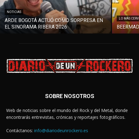
NOTICIAS
LO MÁS CER
ARDE BOGOTÁ ACTUÓ COMO SORPRESA EN
EL SINORAMA RIBERA 2026
BEERMAD
SOBRE NOSOTROS
Web de noticias sobre el mundo del Rock y del Metal, donde
encontrarás entrevistas, crónicas y reportajes fotográficos.
Contáctanos:
info@diariodeunrockero.es