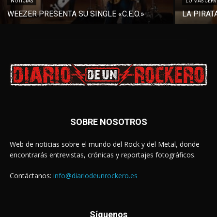
NOTICIAS
LO MÁS CER
WEEZER PRESENTA SU SINGLE «C.E.O.»
LA PIRAT
SOBRE NOSOTROS
Web de noticias sobre el mundo del Rock y del Metal, donde
encontrarás entrevistas, crónicas y reportajes fotográficos.
Contáctanos:
info@diariodeunrockero.es
Síguenos