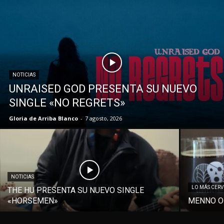
NOTICIAS
UNRAISED GOD PRESENTA SU NUEVO
SINGLE «NO REGRETS»
Gloria de Arriba Blanco
-
7 agosto, 2026
NOTICIAS
LO MÁS CER
THE HU PRESENTA SU NUEVO SINGLE
«HORSEMEN»
MENNO O