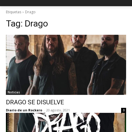
Etiquetas
Drago
Tag:
Drago
Noticias
DRAGO SE DISUELVE
Diario de un Rockero
-
20 agosto, 2021
0