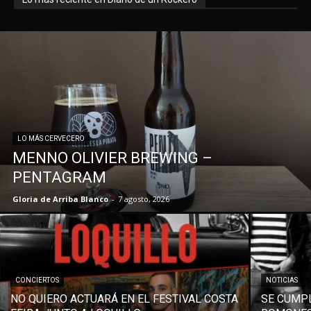
LO MÁS CERVECERO
MENNO OLIVIER BREWING –
PENTAGRAM
Gloria de Arriba Blanco
-
7 agosto, 2026
CONCIERTOS
NOTICIAS
NO QUIERO ACTUARÁ EN EL FESTIVAL COSTA
SE CUMPL