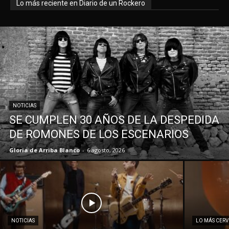
Lo más reciente en Diario de un Rockero
NOTICIAS
SE CUMPLEN 30 AÑOS DE LA DESPEDIDA
DE ROMONES DE LOS ESCENARIOS
Gloria de Arriba Blanco
-
6 agosto, 2026
NOTICIAS
LO MÁS CER