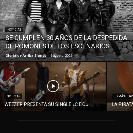
NOTICIAS
SE CUMPLEN 30 AÑOS DE LA DESPEDIDA
DE ROMONES DE LOS ESCENARIOS
Gloria de Arriba Blanco
-
6 agosto, 2026
NOTICIAS
LO MÁS CER
WEEZER PRESENTA SU SINGLE «C.E.O.»
LA PIRAT