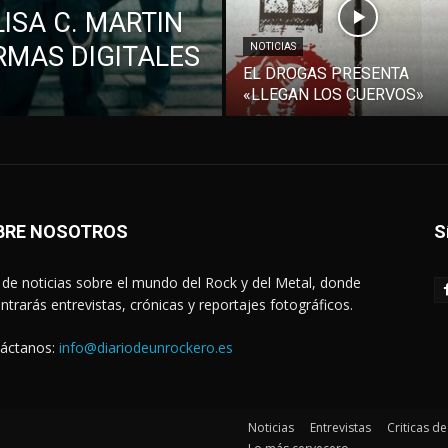
ISA C. MARTIN
RMAS DIGITALES
NOTICIAS
EL DROGAS PRESENTA
«LLEGAN LOS CUERVOS»
BRE NOSOTROS
S
de noticias sobre el mundo del Rock y del Metal, donde
ntrarás entrevistas, crónicas y reportajes fotográficos.
áctanos:
info@diariodeunrockero.es
Noticias
Entrevistas
Criticas d