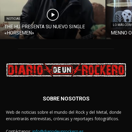
NOTICIAS
LO MÁS CER
THE HU PRESENTA SU NUEVO SINGLE
«HORSEMEN»
MENNO O
SOBRE NOSOTROS
Web de noticias sobre el mundo del Rock y del Metal, donde
encontrarás entrevistas, crónicas y reportajes fotográficos.
Contáctanos:
info@diariodeunrockero.es