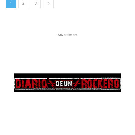
1
2
3
- Advertisment -