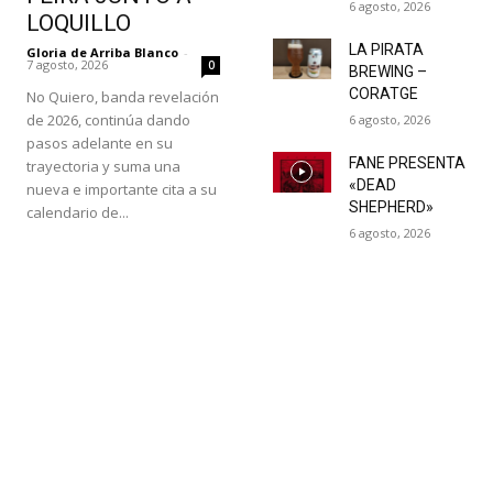
6 agosto, 2026
LOQUILLO
LA PIRATA
Gloria de Arriba Blanco
-
7 agosto, 2026
0
BREWING –
CORATGE
No Quiero, banda revelación
de 2026, continúa dando
6 agosto, 2026
pasos adelante en su
FANE PRESENTA
trayectoria y suma una
«DEAD
nueva e importante cita a su
SHEPHERD»
calendario de...
6 agosto, 2026