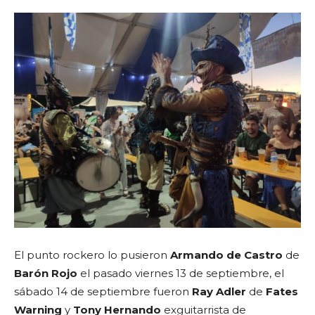
El punto rockero lo pusieron
Armando de Castro
de
Barón Rojo
el pasado viernes 13 de septiembre, el
sábado 14 de septiembre fueron
Ray Adler
de
Fates
Warning
y
Tony Hernando
exguitarrista de