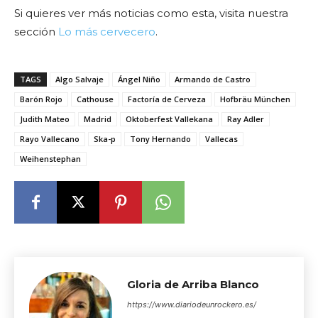
Si quieres ver más noticias como esta, visita nuestra
sección
Lo más cervecero
.
TAGS
Algo Salvaje
Ángel Niño
Armando de Castro
Barón Rojo
Cathouse
Factoría de Cerveza
Hofbräu München
Judith Mateo
Madrid
Oktoberfest Vallekana
Ray Adler
Rayo Vallecano
Ska-p
Tony Hernando
Vallecas
Weihenstephan
Gloria de Arriba Blanco
https://www.diariodeunrockero.es/