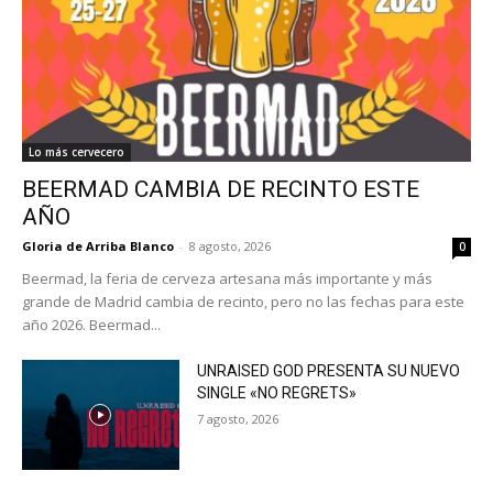
Lo más cervecero
BEERMAD CAMBIA DE RECINTO ESTE
AÑO
Gloria de Arriba Blanco
-
8 agosto, 2026
0
Beermad, la feria de cerveza artesana más importante y más
grande de Madrid cambia de recinto, pero no las fechas para este
año 2026. Beermad...
UNRAISED GOD PRESENTA SU NUEVO
SINGLE «NO REGRETS»
7 agosto, 2026