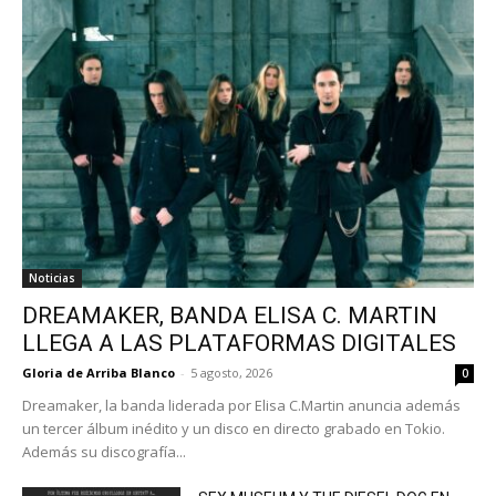
Noticias
DREAMAKER, BANDA ELISA C. MARTIN
LLEGA A LAS PLATAFORMAS DIGITALES
Gloria de Arriba Blanco
-
5 agosto, 2026
0
Dreamaker, la banda liderada por Elisa C.Martin anuncia además
un tercer álbum inédito y un disco en directo grabado en Tokio.
Además su discografía...