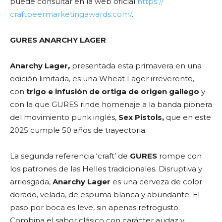
puede consultar en la web oficial
https://
craftbeermarketingawards.com/
.
GURES ANARCHY LAGER
Anarchy Lager
,
presentada esta primavera en una
edición limitada, es una Wheat Lager irreverente,
con
trigo e infusión de ortiga de origen gallego
y
con la que GURES rinde homenaje a la banda pionera
del movimiento punk inglés,
Sex Pistols,
que en este
2025 cumple 50 años de trayectoria.
La segunda referencia ‘craft’ de
GURES
rompe con
los patrones de las Helles tradicionales. Disruptiva y
arriesgada,
Anarchy Lager
es una cerveza de color
dorado, velada, de espuma blanca y abundante. El
paso por boca es leve, sin apenas retrogusto.
Combina el sabor clásico con carácter audaz y