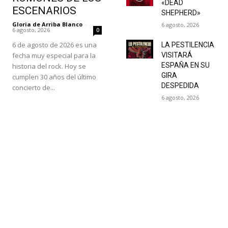
«DEAD
ESCENARIOS
SHEPHERD»
Gloria de Arriba Blanco
-
6 agosto, 2026
6 agosto, 2026
0
6 de agosto de 2026 es una
LA PESTILENCIA
fecha muy especial para la
VISITARÁ
ESPAÑA EN SU
historia del rock. Hoy se
GIRA
cumplen 30 años del último
DESPEDIDA
concierto de...
6 agosto, 2026