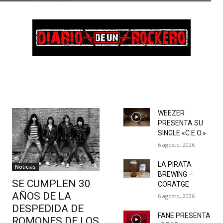
WEEZER
PRESENTA SU
SINGLE «C.E.O.»
6 agosto, 2026
LA PIRATA
Noticias
BREWING –
SE CUMPLEN 30
CORATGE
AÑOS DE LA
6 agosto, 2026
DESPEDIDA DE
FANE PRESENTA
ROMONES DE LOS