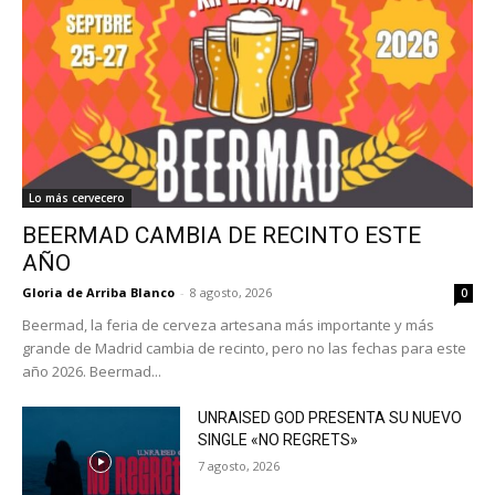
Lo más cervecero
BEERMAD CAMBIA DE RECINTO ESTE
AÑO
Gloria de Arriba Blanco
-
8 agosto, 2026
0
Beermad, la feria de cerveza artesana más importante y más
grande de Madrid cambia de recinto, pero no las fechas para este
año 2026. Beermad...
UNRAISED GOD PRESENTA SU NUEVO
SINGLE «NO REGRETS»
7 agosto, 2026