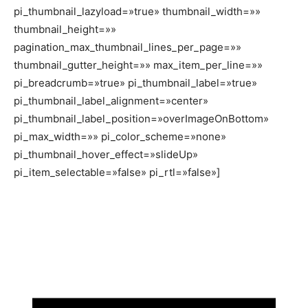
pi_thumbnail_lazyload=»true» thumbnail_width=»»
thumbnail_height=»»
pagination_max_thumbnail_lines_per_page=»»
thumbnail_gutter_height=»» max_item_per_line=»»
pi_breadcrumb=»true» pi_thumbnail_label=»true»
pi_thumbnail_label_alignment=»center»
pi_thumbnail_label_position=»overImageOnBottom»
pi_max_width=»» pi_color_scheme=»none»
pi_thumbnail_hover_effect=»slideUp»
pi_item_selectable=»false» pi_rtl=»false»]