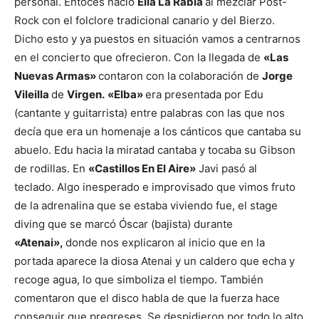
personal. Entoces nació
Ella La Rabia
al mezclar Post-
Rock con el folclore tradicional canario y del Bierzo.
Dicho esto y ya puestos en situación vamos a centrarnos
en el concierto que ofrecieron. Con la llegada de
«Las
Nuevas Armas»
contaron con la colaboración de
Jorge
Vileilla
de
Virgen.
«Elba»
era presentada por Edu
(cantante y guitarrista) entre palabras con las que nos
decía que era un homenaje a los cánticos que cantaba su
abuelo. Edu hacia la miratad cantaba y tocaba su Gibson
de rodillas. En
«Castillos En El Aire»
Javi pasó al
teclado. Algo inesperado e improvisado que vimos fruto
de la adrenalina que se estaba viviendo fue, el stage
diving que se marcó Óscar (bajista) durante
«Atenai»,
donde nos explicaron al inicio que en la
portada aparece la diosa Atenai y un caldero que echa y
recoge agua, lo que simboliza el tiempo. También
comentaron que el disco habla de que la fuerza hace
conseguir que pregreses. Se despidieron por todo lo alto