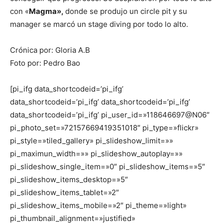
con «
Magma»,
donde se produjo un circle pit y su
manager se marcó un stage diving por todo lo alto.
Crónica por: Gloria A.B
Foto por: Pedro Bao
[pi_ifg data_shortcodeid=’pi_ifg’
data_shortcodeid=’pi_ifg’ data_shortcodeid=’pi_ifg’
data_shortcodeid=’pi_ifg’ pi_user_id=»118646697@N06″
pi_photo_set=»72157669419351018″ pi_type=»flickr»
pi_style=»tiled_gallery» pi_slideshow_limit=»»
pi_maximun_width=»» pi_slideshow_autoplay=»»
pi_slideshow_single_item=»0″ pi_slideshow_items=»5″
pi_slideshow_items_desktop=»5″
pi_slideshow_items_tablet=»2″
pi_slideshow_items_mobile=»2″ pi_theme=»light»
pi_thumbnail_alignment=»justified»