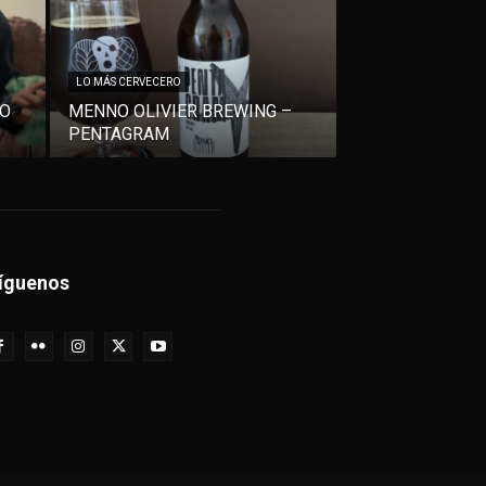
LO MÁS CERVECERO
VO
MENNO OLIVIER BREWING –
PENTAGRAM
íguenos