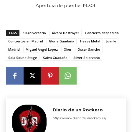
Apertura de puertas 19.30h
TAGS
10 Aniversario
Álvaro Destroyer
Concierto despedida
Conciertos en Madrid
Gloria Guadaña
Heavy Metal
Juanki
Madrid
Miguel Ángel López
Oker
Óscar Sancho
Sala Sound Stage
Salva Guadaña
Silver Solorzano
Diario de un Rockero
https://www.diariodeunrockero.es/