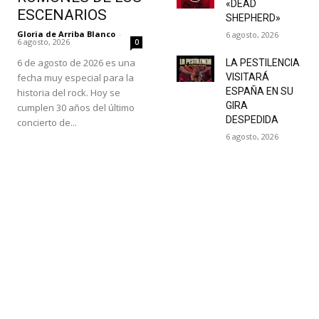
«DEAD
ESCENARIOS
SHEPHERD»
Gloria de Arriba Blanco
-
6 agosto, 2026
6 agosto, 2026
0
6 de agosto de 2026 es una
LA PESTILENCIA
fecha muy especial para la
VISITARÁ
ESPAÑA EN SU
historia del rock. Hoy se
GIRA
cumplen 30 años del último
DESPEDIDA
concierto de...
6 agosto, 2026