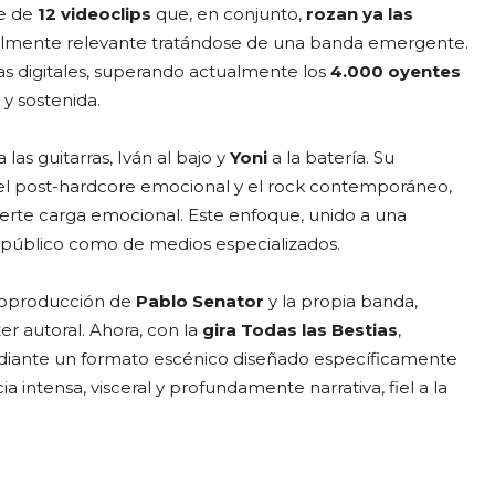
ne de
12 videoclips
que, en conjunto,
rozan ya las
ialmente relevante tratándose de una banda emergente.
s digitales, superando actualmente los
4.000 oyentes
 y sostenida.
 las guitarras, Iván al bajo y
Yoni
a la batería. Su
 el post-hardcore emocional y el rock contemporáneo,
uerte carga emocional. Este enfoque, unido a una
e público como de medios especializados.
 coproducción de
Pablo Senator
y la propia banda,
ter autoral. Ahora, con la
gira Todas las Bestias
,
ediante un formato escénico diseñado específicamente
intensa, visceral y profundamente narrativa, fiel a la