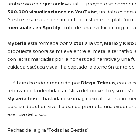
ambicioso enfoque audiovisual. El proyecto se compo
300.000 visualizaciones en YouTube
, un dato espec
A esto se suma un crecimiento constante en plataforma
mensuales en Spotify
, fruto de una evolución orgánica
Myseria
está formada por
Víctor
a la voz,
Mario
y
Kiko
a
propuesta sonora se mueve entre el metal alternativo,
con letras marcadas por la honestidad narrativa y una f
cuidada estética visual, ha captado la atención tanto d
El álbum ha sido producido por
Diego Teksuo
, con la
reforzando la identidad artística del proyecto y su carác
Myseria
busca trasladar ese imaginario al escenario m
para su debut en vivo. La banda promete una experiencia 
esencia del disco.
Fechas de la gira “Todas las Bestias”: