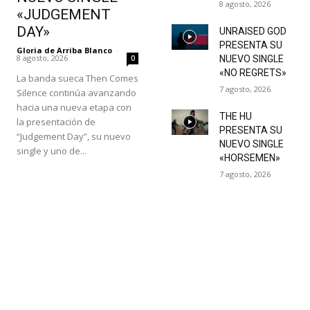
8 agosto, 2026
«JUDGEMENT
DAY»
UNRAISED GOD
PRESENTA SU
Gloria de Arriba Blanco
-
8 agosto, 2026
0
NUEVO SINGLE
«NO REGRETS»
La banda sueca Then Comes
7 agosto, 2026
Silence continúa avanzando
hacia una nueva etapa con
THE HU
la presentación de
PRESENTA SU
“Judgement Day”, su nuevo
NUEVO SINGLE
single y uno de...
«HORSEMEN»
7 agosto, 2026