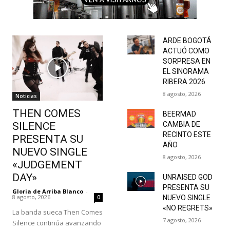
ARDE BOGOTÁ
ACTUÓ COMO
SORPRESA EN
EL SINORAMA
RIBERA 2026
8 agosto, 2026
Noticias
THEN COMES
BEERMAD
SILENCE
CAMBIA DE
RECINTO ESTE
PRESENTA SU
AÑO
NUEVO SINGLE
8 agosto, 2026
«JUDGEMENT
DAY»
UNRAISED GOD
PRESENTA SU
Gloria de Arriba Blanco
-
8 agosto, 2026
0
NUEVO SINGLE
«NO REGRETS»
La banda sueca Then Comes
7 agosto, 2026
Silence continúa avanzando