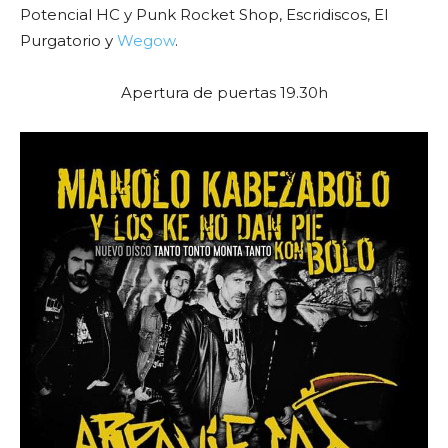
Potencial HC y Punk Rocket Shop, Escridiscos, El
Purgatorio y
Wegow
.
Apertura de puertas 19.30h