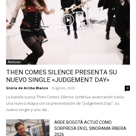
Noticias
THEN COMES SILENCE PRESENTA SU
NUEVO SINGLE «JUDGEMENT DAY»
Gloria de Arriba Blanco
-
8 agosto, 2026
0
La banda sueca Then Comes Silence continúa avanzando hacia
una nueva etapa con la presentación de “Judgement Day”, su
nuevo single y uno de...
ARDE BOGOTÁ ACTUÓ COMO
SORPRESA EN EL SINORAMA RIBERA
2026