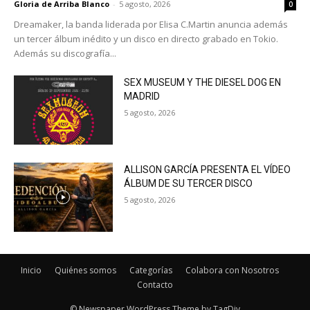
Gloria de Arriba Blanco
-
5 agosto, 2026
0
Dreamaker, la banda liderada por Elisa C.Martin anuncia además
un tercer álbum inédito y un disco en directo grabado en Tokio.
Además su discografía...
SEX MUSEUM Y THE DIESEL DOG EN
MADRID
5 agosto, 2026
ALLISON GARCÍA PRESENTA EL VÍDEO
ÁLBUM DE SU TERCER DISCO
5 agosto, 2026
Inicio
Quiénes somos
Categorías
Colabora con Nosotros
Contacto
© Newspaper WordPress Theme by TagDiv