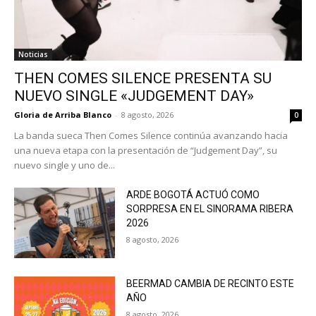
Noticias
THEN COMES SILENCE PRESENTA SU
NUEVO SINGLE «JUDGEMENT DAY»
Gloria de Arriba Blanco
-
8 agosto, 2026
0
La banda sueca Then Comes Silence continúa avanzando hacia
una nueva etapa con la presentación de “Judgement Day”, su
nuevo single y uno de...
ARDE BOGOTÁ ACTUÓ COMO
SORPRESA EN EL SINORAMA RIBERA
2026
8 agosto, 2026
BEERMAD CAMBIA DE RECINTO ESTE
AÑO
8 agosto, 2026