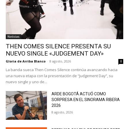
Noticias
THEN COMES SILENCE PRESENTA SU
NUEVO SINGLE «JUDGEMENT DAY»
Gloria de Arriba Blanco
-
8 agosto, 2026
0
La banda sueca Then Comes Silence continúa avanzando hacia
una nueva etapa con la presentación de “Judgement Day”, su
nuevo single y uno de...
ARDE BOGOTÁ ACTUÓ COMO
SORPRESA EN EL SINORAMA RIBERA
2026
8 agosto, 2026