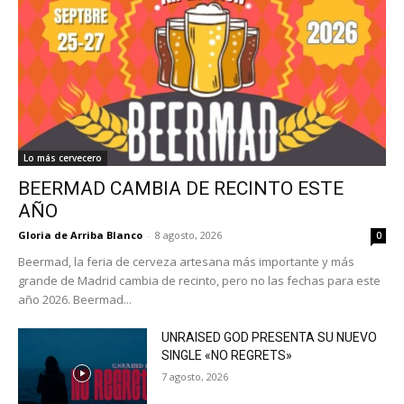
Lo más cervecero
BEERMAD CAMBIA DE RECINTO ESTE
AÑO
Gloria de Arriba Blanco
-
8 agosto, 2026
0
Beermad, la feria de cerveza artesana más importante y más
grande de Madrid cambia de recinto, pero no las fechas para este
año 2026. Beermad...
UNRAISED GOD PRESENTA SU NUEVO
SINGLE «NO REGRETS»
7 agosto, 2026