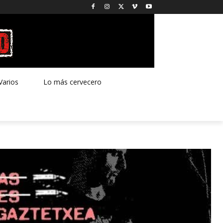
Varios
Lo más cervecero