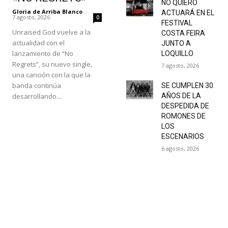
NO QUIERO
Gloria de Arriba Blanco
-
ACTUARÁ EN EL
7 agosto, 2026
0
FESTIVAL
Unraised God vuelve a la
COSTA FEIRA
actualidad con el
JUNTO A
lanzamiento de “No
LOQUILLO
Regrets”, su nuevo single,
7 agosto, 2026
una canción con la que la
banda continúa
SE CUMPLEN 30
desarrollando...
AÑOS DE LA
DESPEDIDA DE
ROMONES DE
LOS
ESCENARIOS
6 agosto, 2026