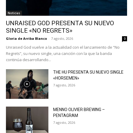
Noticias
UNRAISED GOD PRESENTA SU NUEVO
SINGLE «NO REGRETS»
Gloria de Arriba Blanco
-
7 agosto, 2026
0
Unraised God vuelve a la actualidad con el lanzamiento de “No
Regrets”, su nuevo single, una canción con la que la banda
continúa desarrollando...
THE HU PRESENTA SU NUEVO SINGLE
«HORSEMEN»
7 agosto, 2026
MENNO OLIVIER BREWING –
PENTAGRAM
7 agosto, 2026