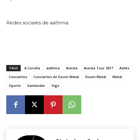
Redes sociales de aathma:
TAGS
A Coruña
aathma
Avesta
Avesta Tour 2017
Avilés
Conciertos
Conciertos de Doom Metal
Doom Metal
Metal
Oporto
Santander
Vigo