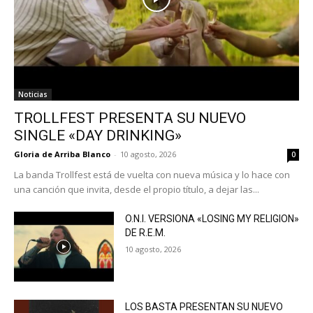
Noticias
TROLLFEST PRESENTA SU NUEVO
SINGLE «DAY DRINKING»
Gloria de Arriba Blanco
-
10 agosto, 2026
0
La banda Trollfest está de vuelta con nueva música y lo hace con
una canción que invita, desde el propio título, a dejar las...
O.N.I. VERSIONA «LOSING MY RELIGION»
DE R.E.M.
10 agosto, 2026
LOS BASTA PRESENTAN SU NUEVO