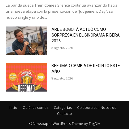
La banda sueca Then Comes Silence continúa avanzando hacia
una nueva etapa con la presentación de “Judgement Day”, su
nuevo single y uno de...
ARDE BOGOTÁ ACTUÓ COMO
SORPRESA EN EL SINORAMA RIBERA
2026
8 agosto, 2026
BEERMAD CAMBIA DE RECINTO ESTE
AÑO
8 agosto, 2026
Inicio
Quiénes somos
Categorías
Colabora con Nosotros
Contacto
© Newspaper WordPress Theme by TagDiv