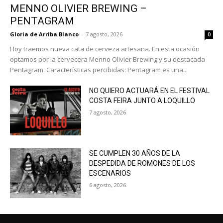
MENNO OLIVIER BREWING –
PENTAGRAM
Gloria de Arriba Blanco
-
7 agosto, 2026
0
Hoy traemos nueva cata de cerveza artesana. En esta ocasión
optamos por la cervecera Menno Olivier Brewing y su destacada
Pentagram. Características percibidas: Pentagram es una...
NO QUIERO ACTUARÁ EN EL FESTIVAL
COSTA FEIRA JUNTO A LOQUILLO
7 agosto, 2026
SE CUMPLEN 30 AÑOS DE LA
DESPEDIDA DE ROMONES DE LOS
ESCENARIOS
6 agosto, 2026