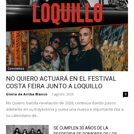
Conciertos
NO QUIERO ACTUARÁ EN EL FESTIVAL
COSTA FEIRA JUNTO A LOQUILLO
Gloria de Arriba Blanco
-
7 agosto, 2026
0
No Quiero, banda revelación de 2026, continúa dando pasos
adelante en su trayectoria y suma una nueva e importante cita a
su calendario de...
SE CUMPLEN 30 AÑOS DE LA
DESPEDIDA DE ROMONES DE LOS