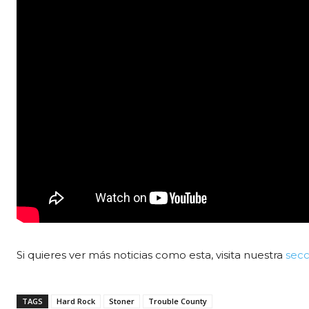
Si quieres ver más noticias como esta, visita nuestra
secc
TAGS
Hard Rock
Stoner
Trouble County