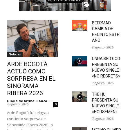
BEERMAD
CAMBIA DE
RECINTO ESTE
AÑO
8 agosto, 2026
Noticias
UNRAISED GOD
ARDE BOGOTÁ
PRESENTA SU
ACTUÓ COMO
NUEVO SINGLE
«NO REGRETS»
SORPRESA EN EL
7 agosto, 2026
SINORAMA
RIBERA 2026
THE HU
PRESENTA SU
Gloria de Arriba Blanco
-
8 agosto, 2026
0
NUEVO SINGLE
«HORSEMEN»
Arde Bogotá fue el gran
concierto sorpresa de
7 agosto, 2026
Sonorama Ribera 2026. La
MENNO OLIVIER