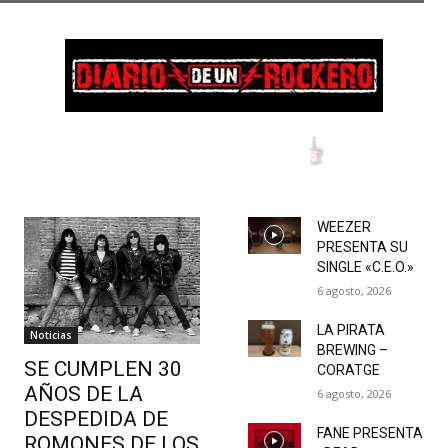
WEEZER
PRESENTA SU
SINGLE «C.E.O.»
6 agosto, 2026
LA PIRATA
Noticias
BREWING –
SE CUMPLEN 30
CORATGE
AÑOS DE LA
6 agosto, 2026
DESPEDIDA DE
FANE PRESENTA
ROMONES DE LOS