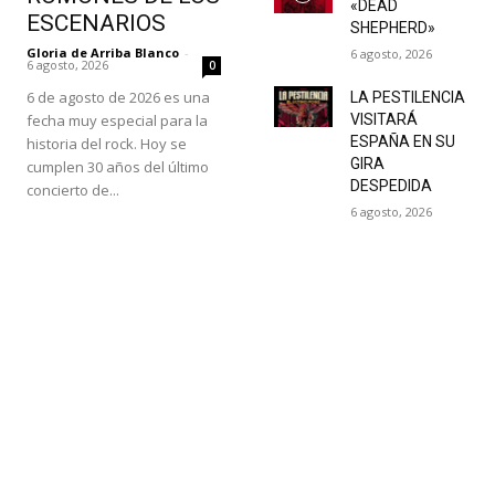
«DEAD
ESCENARIOS
SHEPHERD»
Gloria de Arriba Blanco
-
6 agosto, 2026
6 agosto, 2026
0
6 de agosto de 2026 es una
LA PESTILENCIA
fecha muy especial para la
VISITARÁ
ESPAÑA EN SU
historia del rock. Hoy se
GIRA
cumplen 30 años del último
DESPEDIDA
concierto de...
6 agosto, 2026