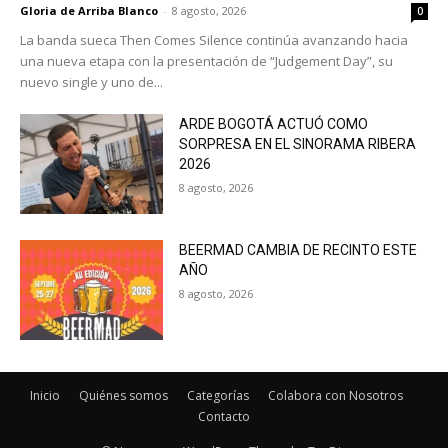
Gloria de Arriba Blanco
-
8 agosto, 2026
0
La banda sueca Then Comes Silence continúa avanzando hacia
una nueva etapa con la presentación de “Judgement Day”, su
nuevo single y uno de...
ARDE BOGOTÁ ACTUÓ COMO
SORPRESA EN EL SINORAMA RIBERA
2026
8 agosto, 2026
BEERMAD CAMBIA DE RECINTO ESTE
AÑO
8 agosto, 2026
Inicio
Quiénes somos
Categorías
Colabora con Nosotros
Contacto