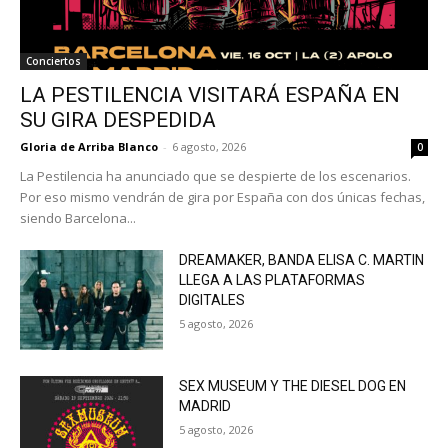
Conciertos
LA PESTILENCIA VISITARÁ ESPAÑA EN
SU GIRA DESPEDIDA
Gloria de Arriba Blanco
-
6 agosto, 2026
0
La Pestilencia ha anunciado que se despierte de los escenarios.
Por eso mismo vendrán de gira por España con dos únicas fechas,
siendo Barcelona...
DREAMAKER, BANDA ELISA C. MARTIN
LLEGA A LAS PLATAFORMAS
DIGITALES
5 agosto, 2026
SEX MUSEUM Y THE DIESEL DOG EN
MADRID
5 agosto, 2026