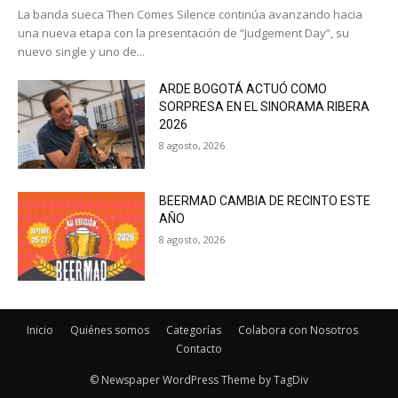
La banda sueca Then Comes Silence continúa avanzando hacia
una nueva etapa con la presentación de “Judgement Day”, su
nuevo single y uno de...
ARDE BOGOTÁ ACTUÓ COMO
SORPRESA EN EL SINORAMA RIBERA
2026
8 agosto, 2026
BEERMAD CAMBIA DE RECINTO ESTE
AÑO
8 agosto, 2026
Inicio
Quiénes somos
Categorías
Colabora con Nosotros
Contacto
© Newspaper WordPress Theme by TagDiv