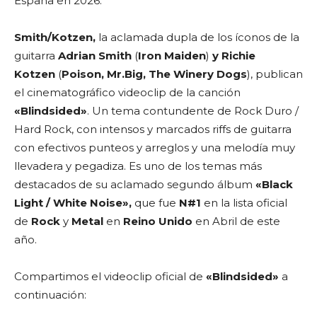
España en 2026.
Smith/Kotzen,
la aclamada dupla de los íconos de la
guitarra
Adrian Smith
(
Iron Maiden
)
y Richie
Kotzen
(
Poison, Mr.Big, The Winery Dogs
), publican
el cinematográfico videoclip de la canción
«Blindsided»
. Un tema contundente de Rock Duro /
Hard Rock, con intensos y marcados riffs de guitarra
con efectivos punteos y arreglos y una melodía muy
llevadera y pegadiza. Es uno de los temas más
destacados de su aclamado segundo álbum
«Black
Light / White Noise»,
que fue
N#1
en la lista oficial
de
Rock
y
Metal
en
Reino Unido
en Abril de este
año.
Compartimos el videoclip oficial de
«Blindsided»
a
continuación: