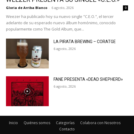
Gloria de Arriba Blanco
-
6 agosto, 2026
0
Weezer ha publicado hoy su nuevo single "C.E.O.", el tercer
adelanto de su esperado nuevo álbum homónimo, conocido
popularmente como The Gold Album, que...
LA PIRATA BREWING – CORATGE
6 agosto, 2026
FANE PRESENTA «DEAD SHEPHERD»
6 agosto, 2026
Inicio
Quiénes somos
Categorías
Colabora con Nosotros
Contacto