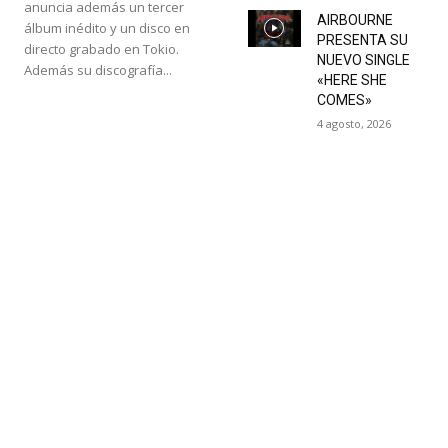
anuncia además un tercer
AIRBOURNE
álbum inédito y un disco en
PRESENTA SU
directo grabado en Tokio.
NUEVO SINGLE
Además su discografía...
«HERE SHE
COMES»
4 agosto, 2026