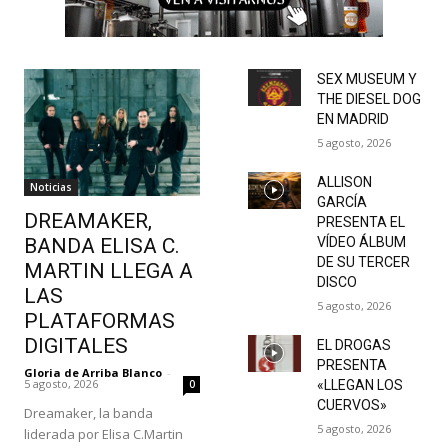
SEX MUSEUM Y
THE DIESEL DOG
EN MADRID
5 agosto, 2026
ALLISON
Noticias
GARCÍA
DREAMAKER,
PRESENTA EL
BANDA ELISA C.
VÍDEO ÁLBUM
DE SU TERCER
MARTIN LLEGA A
DISCO
LAS
5 agosto, 2026
PLATAFORMAS
DIGITALES
EL DROGAS
PRESENTA
Gloria de Arriba Blanco
-
5 agosto, 2026
0
«LLEGAN LOS
CUERVOS»
Dreamaker, la banda
5 agosto, 2026
liderada por Elisa C.Martin