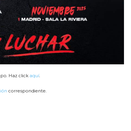
upo. Haz click
aquí
.
ión
correspondiente.