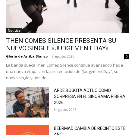
Noticias
THEN COMES SILENCE PRESENTA SU
NUEVO SINGLE «JUDGEMENT DAY»
Gloria de Arriba Blanco
-
8 agosto, 2026
0
La banda sueca Then Comes Silence continúa avanzando hacia
una nueva etapa con la presentación de “Judgement Day”, su
nuevo single y uno de...
ARDE BOGOTÁ ACTUÓ COMO
SORPRESA EN EL SINORAMA RIBERA
2026
8 agosto, 2026
BEERMAD CAMBIA DE RECINTO ESTE
AÑO