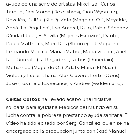
ayuda de una serie de artistas: Mikel Izal, Carlos
Tarque,Dani Marco (Despistaos), Gran Wyoming,
Rozalén, PulPul (SkaP), Zeta (Mägo de Oz), Mayalde,
Adrià (La Pegatina), Eva Amaral, Rulo, Pablo Sánchez
(Ciudad Jara), El Sevilla (Mojinos Escozios), Dante,
Paula Mattheus, Marc Ros (SIdonie), J.J. Vaquero,
Fernando Madina, María (Mäbu), María Villalón, Ariel
Rot, Gonzalo (La Regadera), Rebus (Dünedain),
Mohamed (Mägo de Oz), Adal y María (El Naán),
Violeta y Lucas, Jhana, Alex Clavero, Fortu (Obús),
José (Los malditos vecinos) y Andrés (walden uno).
Celtas Cortos
ha llevado acabo una iniciativa
solidaria para ayudar a Médicos del Mundo en su
lucha contra la pobreza prestando ayuda sanitaria. El
vídeo ha sido editado por Sergi González, quien se ha
encargado de la producción junto con José Manuel