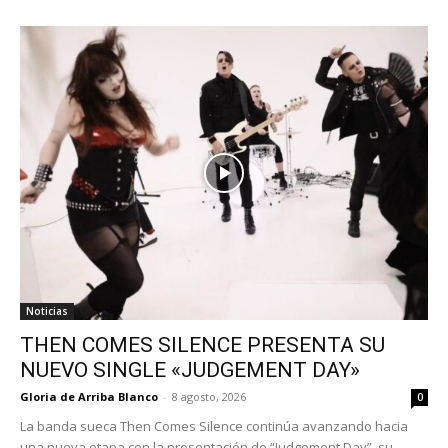
Noticias
THEN COMES SILENCE PRESENTA SU
NUEVO SINGLE «JUDGEMENT DAY»
Gloria de Arriba Blanco
-
8 agosto, 2026
0
La banda sueca Then Comes Silence continúa avanzando hacia
una nueva etapa con la presentación de “Judgement Day”, su