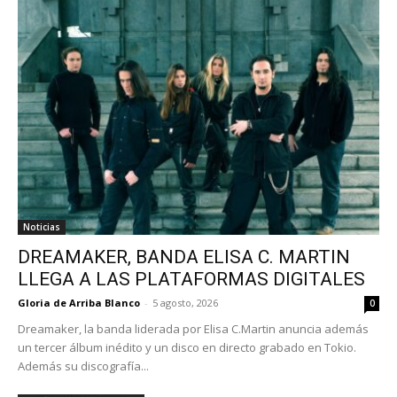
Noticias
DREAMAKER, BANDA ELISA C. MARTIN
LLEGA A LAS PLATAFORMAS DIGITALES
Gloria de Arriba Blanco
-
5 agosto, 2026
0
Dreamaker, la banda liderada por Elisa C.Martin anuncia además
un tercer álbum inédito y un disco en directo grabado en Tokio.
Además su discografía...