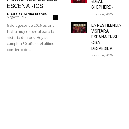
«DEAD
ESCENARIOS
SHEPHERD»
Gloria de Arriba Blanco
-
6 agosto, 2026
6 agosto, 2026
0
6 de agosto de 2026 es una
LA PESTILENCIA
fecha muy especial para la
VISITARÁ
ESPAÑA EN SU
historia del rock. Hoy se
GIRA
cumplen 30 años del último
DESPEDIDA
concierto de...
6 agosto, 2026