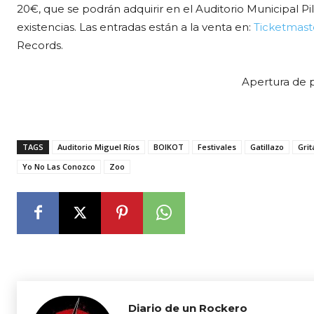
20€, que se podrán adquirir en el Auditorio Municipal Pil
existencias. Las entradas están a la venta en:
Ticketmast
Records.
Apertura de p
TAGS
Auditorio Miguel Ríos
BOIKOT
Festivales
Gatillazo
Grit
Yo No Las Conozco
Zoo
Diario de un Rockero