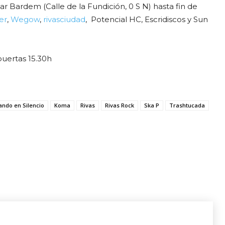
ar Bardem (Calle de la Fundición, 0 S N) hasta fin de
er
,
Wegow
,
rivasciudad
, Potencial HC, Escridiscos y Sun
uertas 15.30h
ando en Silencio
Koma
Rivas
Rivas Rock
Ska P
Trashtucada