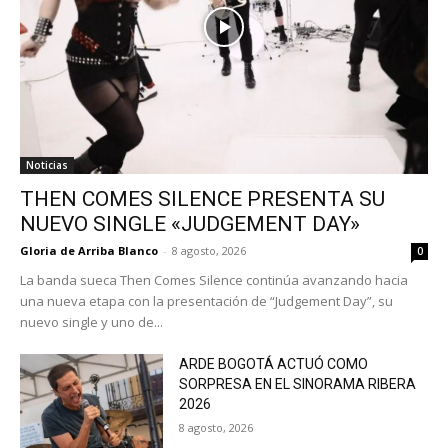
Noticias
THEN COMES SILENCE PRESENTA SU
NUEVO SINGLE «JUDGEMENT DAY»
Gloria de Arriba Blanco
-
8 agosto, 2026
0
La banda sueca Then Comes Silence continúa avanzando hacia
una nueva etapa con la presentación de “Judgement Day”, su
nuevo single y uno de...
ARDE BOGOTÁ ACTUÓ COMO
SORPRESA EN EL SINORAMA RIBERA
2026
8 agosto, 2026