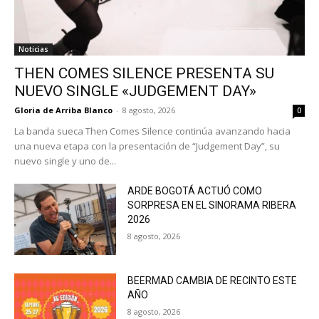
Noticias
THEN COMES SILENCE PRESENTA SU
NUEVO SINGLE «JUDGEMENT DAY»
Gloria de Arriba Blanco
-
8 agosto, 2026
0
La banda sueca Then Comes Silence continúa avanzando hacia
una nueva etapa con la presentación de “Judgement Day”, su
nuevo single y uno de...
ARDE BOGOTÁ ACTUÓ COMO
SORPRESA EN EL SINORAMA RIBERA
2026
8 agosto, 2026
BEERMAD CAMBIA DE RECINTO ESTE
AÑO
8 agosto, 2026