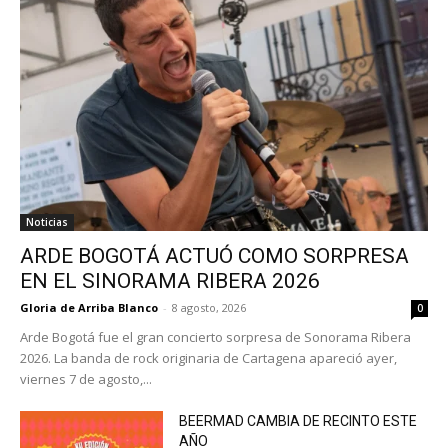
Noticias
ARDE BOGOTÁ ACTUÓ COMO SORPRESA
EN EL SINORAMA RIBERA 2026
Gloria de Arriba Blanco
-
8 agosto, 2026
0
Arde Bogotá fue el gran concierto sorpresa de Sonorama Ribera
2026. La banda de rock originaria de Cartagena apareció ayer,
viernes 7 de agosto,...
BEERMAD CAMBIA DE RECINTO ESTE
AÑO