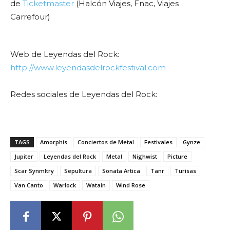
de
Ticketmaster
(Halcón Viajes, Fnac, Viajes
Carrefour)
Web de Leyendas del Rock:
http://www.leyendasdelrockfestival.com
Redes sociales de Leyendas del Rock:
TAGS
Amorphis
Conciertos de Metal
Festivales
Gynze
Jupiter
Leyendas del Rock
Metal
Nighwist
Picture
Scar Synmltry
Sepultura
Sonata Artica
Tanr
Turisas
Van Canto
Warlock
Watain
Wind Rose