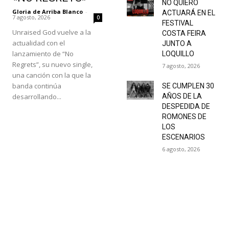
NO QUIERO
Gloria de Arriba Blanco
-
ACTUARÁ EN EL
7 agosto, 2026
0
FESTIVAL
Unraised God vuelve a la
COSTA FEIRA
actualidad con el
JUNTO A
lanzamiento de “No
LOQUILLO
Regrets”, su nuevo single,
7 agosto, 2026
una canción con la que la
banda continúa
SE CUMPLEN 30
desarrollando...
AÑOS DE LA
DESPEDIDA DE
ROMONES DE
LOS
ESCENARIOS
6 agosto, 2026