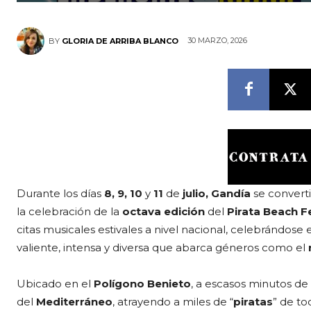
30 MARZO, 2026
BY
GLORIA DE ARRIBA BLANCO
Durante los días
8, 9, 10
y
11
de
julio,
Gandía
se convert
la celebración de la
octava edición
del
Pirata
Beach Fe
citas musicales estivales a nivel nacional, celebrándose 
valiente, intensa y diversa que abarca géneros como el
Ubicado en el
Polígono Benieto
, a escasos minutos de 
del
Mediterráneo
, atrayendo a miles de “
piratas
” de to